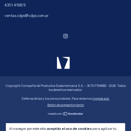
4301 4168/9
ventas.cdps@cdps.com.ar
Copyright Compañía de Productos Sudamericana S.A. - 30707764682 - 2026. Todos
los derechos reservados.
Defensa de las y los consumidores. Para reclamos
ingresá acá.
Botón de arrepentimiento
Al navegar por este sitio
aceptás el uso de cookies
para agilizar tu