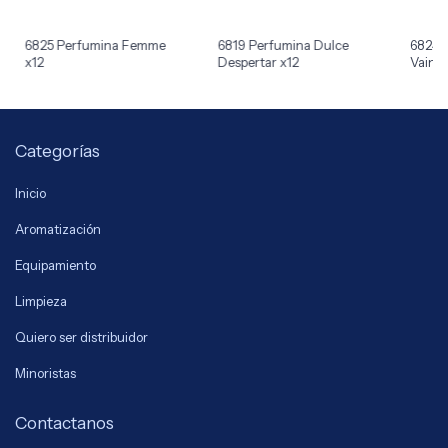
6825 Perfumina Femme
6819 Perfumina Dulce
6824 
x12
Despertar x12
Vainill
Categorías
Inicio
Aromatización
Equipamiento
Limpieza
Quiero ser distribuidor
Minoristas
Contactanos