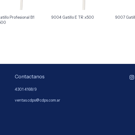
tillo Profesional B1
9004 Gatillo E TR x500
9007 Gatil
500
Contactanos
4301 4168/9
ventas.cdps@cdps.com.ar