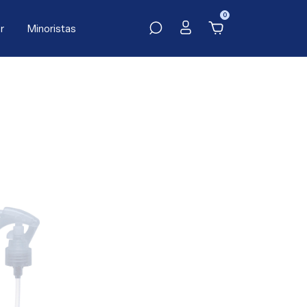
0
r
Minoristas