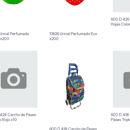
600 D 426 
Hojas Colo
Urinal Perfumado
13626 Urinal Perfumado Eco
 x200
x200
424 Carrito de Paseo
600 D 418 
o Rojo x10
Paseo Trip
600 D 418 Carrito de Paseo