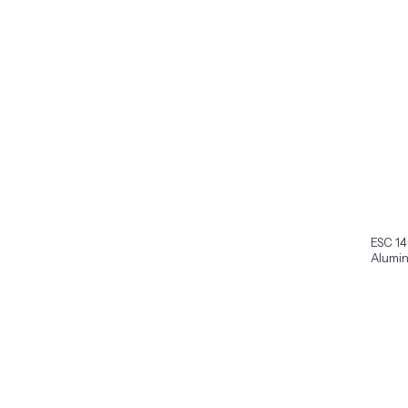
ESC 14
Alumin
x1