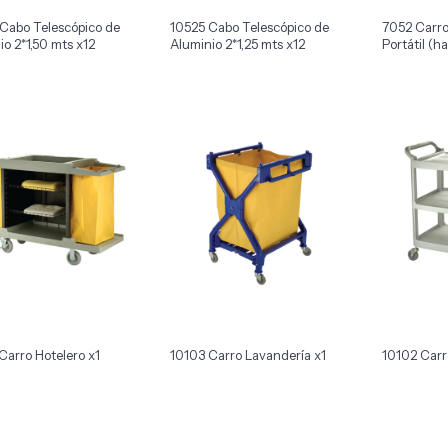
Cabo Telescópico de
10525 Cabo Telescópico de
7052 Carro
io 2*1,50 mts x12
Aluminio 2*1,25 mts x12
Portátil (h
Carro Hotelero x1
10103 Carro Lavandería x1
10102 Carr