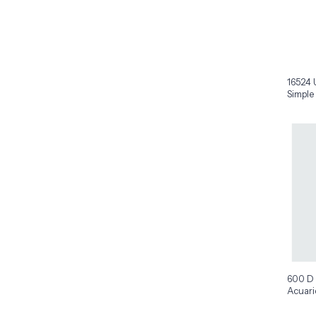
16524 
Simple
600 D 
Acuari