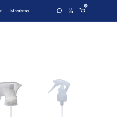
0
r
Minoristas