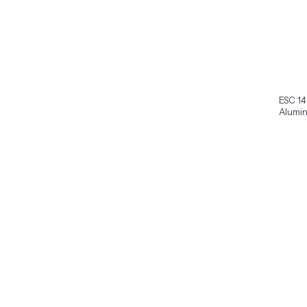
ESC 14
Alumin
x1