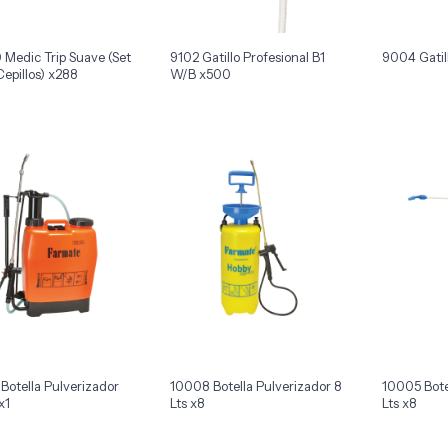
 Medic Trip Suave (Set
9102 Gatillo Profesional B1
9004 Gatil
Cepillos) x288
W/B x500
Botella Pulverizador
10008 Botella Pulverizador 8
10005 Bote
x1
Lts x8
Lts x8